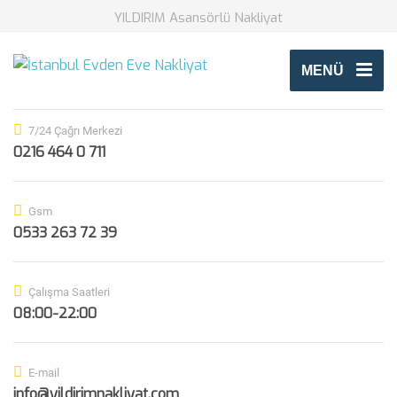
YILDIRIM Asansörlü Nakliyat
MENÜ
7/24 Çağrı Merkezi
0216 464 0 711
Gsm
0533 263 72 39
Çalışma Saatleri
08:00-22:00
E-mail
info@yildirimnakliyat.com