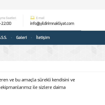
şma Saatleri
E-mail
-22:00
info@yildirimnakliyat.com
.S.S.
Galeri
İletişim
ren ve bu amaçla sürekli kendisini ve
 ekipmanlarımız ile sizlere daima