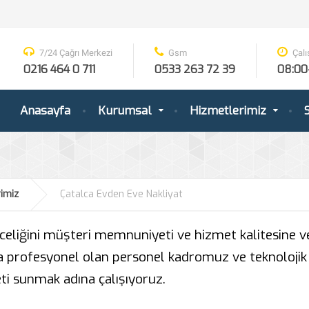
7/24 Çağrı Merkezi
Gsm
Çalı
0216 464 0 711
0533 263 72 39
08:00
Anasayfa
Kurumsal
Hizmetlerimiz
S
imiz
Çatalca Evden Eve Nakliyat
celiğini müşteri memnuniyeti ve hizmet kalitesine ve
da profesyonel olan personel kadromuz ve teknolojik
eti sunmak adına çalışıyoruz.