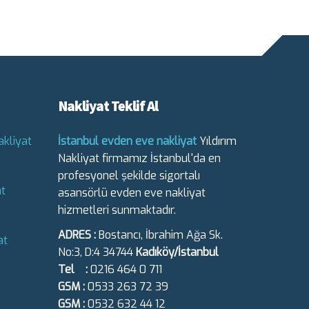
Nakliyat Teklif Al
kliyat
İstanbul evden eve nakliyat
Yıldırım
Nakliyat firmamız İstanbul'da en
profesyonel şekilde sigortalı
t
asansörlü evden eve nakliyat
hizmetleri sunmaktadır.
ADRES :
Bostancı, İbrahim Ağa Sk.
at
No:3, D:4 34744
Kadıköy/İstanbul
Tel :
0216 464 0 711
GSM :
0533 263 72 39
GSM :
0532 632 44 12