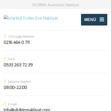
YILDIRIM Asansörlü Nakliyat
MENÜ
7/24 Çağrı Merkezi
0216 464 0 711
Gsm
0533 263 72 39
Çalışma Saatleri
08:00-22:00
E-mail
info@yildirimnakliyat.com