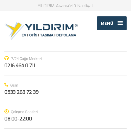
YILDIRIM Asansörlü Nakliyat
MENÜ
7/24 Çağrı Merkezi
0216 464 0 711
Gsm
0533 263 72 39
Çalışma Saatleri
08:00-22:00