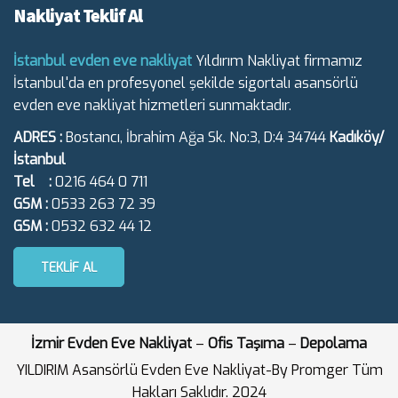
Nakliyat Teklif Al
İstanbul evden eve nakliyat
Yıldırım Nakliyat firmamız
İstanbul'da en profesyonel şekilde sigortalı asansörlü
evden eve nakliyat hizmetleri sunmaktadır.
ADRES :
Bostancı, İbrahim Ağa Sk. No:3, D:4 34744
Kadıköy/
İstanbul
Tel :
0216 464 0 711
GSM :
0533 263 72 39
GSM :
0532 632 44 12
TEKLIF AL
İzmir Evden Eve Nakliyat
–
Ofis Taşıma
–
Depolama
YILDIRIM Asansörlü Evden Eve Nakliyat-By Promger Tüm
Hakları Saklıdır. 2024