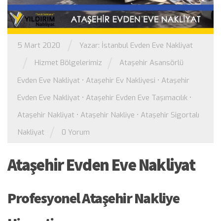
/
5 Mart 2020
Yazar:
İstanbul Evden Eve Nakliyat
/
/
Hizmet Bölgelerimiz
Ataşehir Asansörlü
Evden Eve Nakliyat
•
Ataşehir Ev Nakliyesi
•
Ataşehir
Evden Eve Nakliyat
•
Ataşehir Evden Eve Taşımacılık
•
Ataşehir Nakliyat
•
Ataşehir Nakliye
•
Ataşehir Sigortalı
/
Nakliyat
0 Yorum
Ataşehir Evden Eve Nakliyat
Profesyonel Ataşehir Nakliye