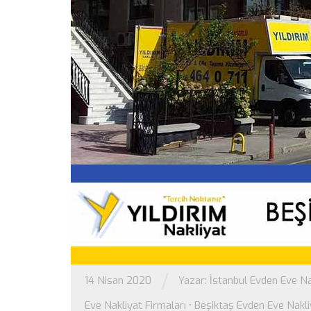
/
14 Nisan 2020
Yazar:
İstanbul Evden Eve Na
Eve Nakliyat Firmaları
•
Beşiktaş Evden Eve Nakli