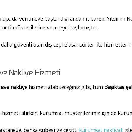
upa’da verilmeye başlandığı andan itibaren, Yıldırım N
izmeti müşterilerine vermeye başlamıştır.
daha güvenli olan dış cephe asansörleri ile hizmetleri
Eve Nakliye Hizmeti
 eve nakliy
e hizmeti alabileceğiniz gibi, tüm
Beşiktaş şeh
t hizmeti alırken, kurumsal müşterilerimiz için de kur
 hastaneye, banka şubesi ve çeşitli
kurumsal nakliyat
işl