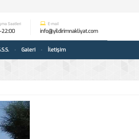
şma Saatleri
E-mail
-22:00
info@yildirimnakliyat.com
.S.S.
Galeri
İletişim