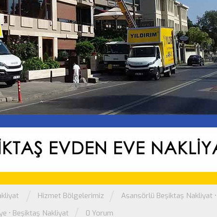
/
/
kliyat
Hizmet Bölgelerimiz
Asansörlü Beşiktaş Nakliyat
/
ye
•
Beşiktaş Nakliyat
0 Yorum