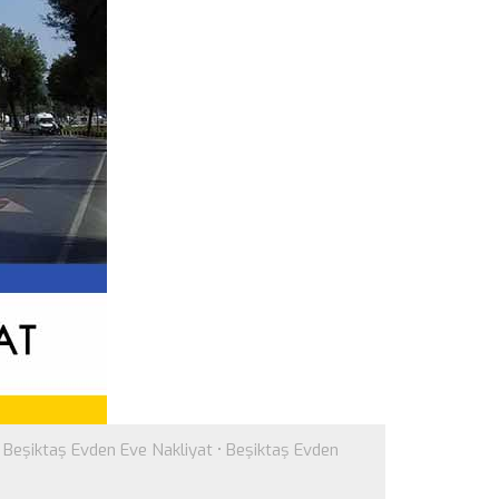
•
Beşiktaş Evden Eve Nakliyat
•
Beşiktaş Evden