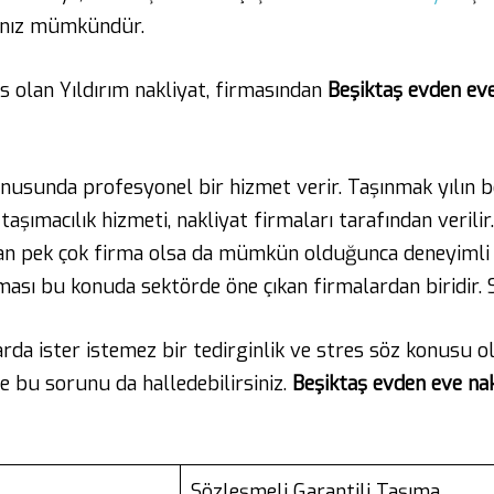
manız mümkündür.
s olan Yıldırım nakliyat, firmasından
Beşiktaş evden eve
nusunda profesyonel bir hizmet verir. Taşınmak yılın be
n taşımacılık hizmeti, nakliyat firmaları tarafından veril
lan pek çok firma olsa da mümkün olduğunca deneyimli
ması bu konuda sektörde öne çıkan firmalardan biridir. S
a ister istemez bir tedirginlik ve stres söz konusu olu
le bu sorunu da halledebilirsiniz.
Beşiktaş
evden
eve
na
Sözleşmeli Garantili Taşıma