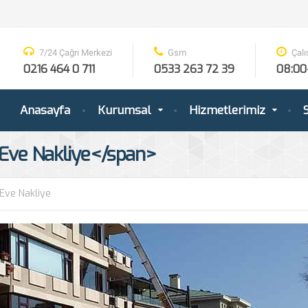
7/24 Çağrı Merkezi
Gsm
Çalı
0216 464 0 711
0533 263 72 39
08:00
Anasayfa
Kurumsal
Hizmetlerimiz
S
 Eve Nakliye</span>
Eve Nakliye