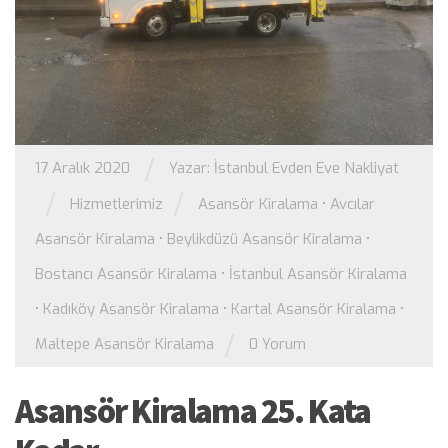
/
17 Aralık 2020
Yazar:
İstanbul Evden Eve Nakliyat
/
/
Hizmetlerimiz
Asansör Kiralama
•
Avcılar
Asansör Kiralama
•
Beylikdüzü Asansör Kiralama
•
Bostancı Asansör Kiralama
•
İstanbul Asansör Kiralama
•
Kadıköy Asansör Kiralama
•
Kartal Asansör Kiralama
•
/
Maltepe Asansör Kiralama
0 Yorum
Asansör Kiralama 25. Kata