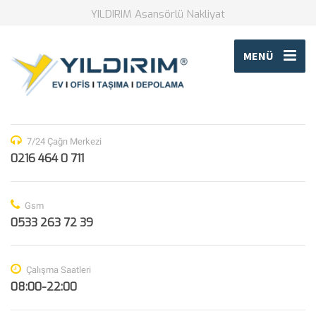
YILDIRIM Asansörlü Nakliyat
MENÜ
7/24 Çağrı Merkezi
0216 464 0 711
Gsm
0533 263 72 39
Çalışma Saatleri
08:00-22:00