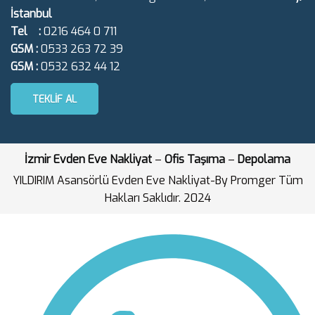
İstanbul
Tel :
0216 464 0 711
GSM :
0533 263 72 39
GSM :
0532 632 44 12
TEKLIF AL
İzmir Evden Eve Nakliyat
–
Ofis Taşıma
–
Depolama
YILDIRIM Asansörlü Evden Eve Nakliyat-By Promger Tüm
Hakları Saklıdır. 2024