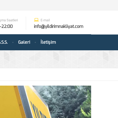
şma Saatleri
E-mail
-22:00
info@yildirimnakliyat.com
.S.S.
Galeri
İletişim