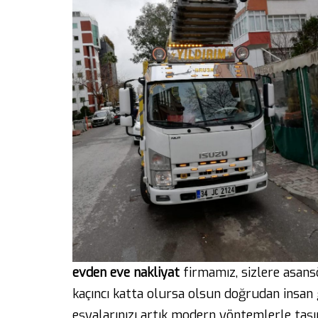
evden eve nakliyat
firmamız, sizlere asans
kaçıncı katta olursa olsun doğrudan insan
eşyalarınızı artık modern yöntemlerle taşı