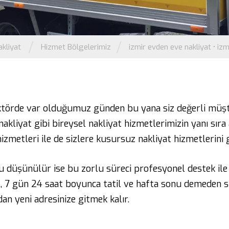
/
/
kliyat
Hizmet Bölgelerimiz
izmir evden eve nakliyat
•
izm
ektörde var olduğumuz günden bu yana siz değerli müşt
kliyat gibi bireysel nakliyat hizmetlerimizin yanı sıra 
 hizmetleri ile de sizlere kusursuz nakliyat hizmetlerin
düşünülür ise bu zorlu süreci profesyonel destek ile kol
 7 gün 24 saat boyunca tatil ve hafta sonu demeden siz
an yeni adresinize gitmek kalır.