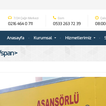
7/24 Çağrı Merkezi
Gsm
Çalı
0216 464 0 711
0533 263 72 39
08:00
Anasayfa
Kurumsal
Hizmetlerimiz
S
</span>