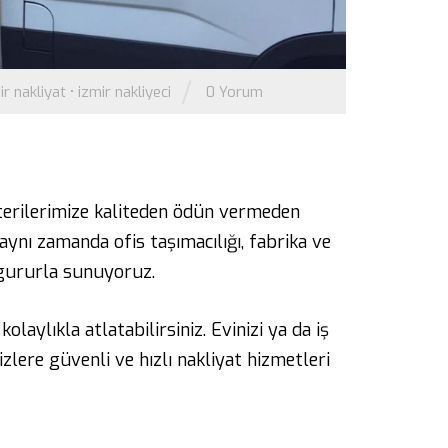
/
ir nakliyat
•
izmir nakliyeci
0 Yorum
erilerimize kaliteden ödün vermeden
aynı zamanda ofis taşımacılığı, fabrika ve
i gururla sunuyoruz.
aylıkla atlatabilirsiniz. Evinizi ya da iş
lere güvenli ve hızlı nakliyat hizmetleri