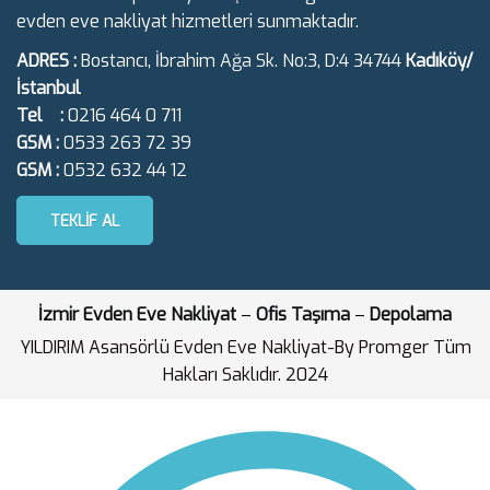
evden eve nakliyat hizmetleri sunmaktadır.
ADRES :
Bostancı, İbrahim Ağa Sk. No:3, D:4 34744
Kadıköy/
İstanbul
Tel :
0216 464 0 711
GSM :
0533 263 72 39
GSM :
0532 632 44 12
TEKLIF AL
İzmir Evden Eve Nakliyat
–
Ofis Taşıma
–
Depolama
YILDIRIM Asansörlü Evden Eve Nakliyat-By Promger Tüm
Hakları Saklıdır. 2024