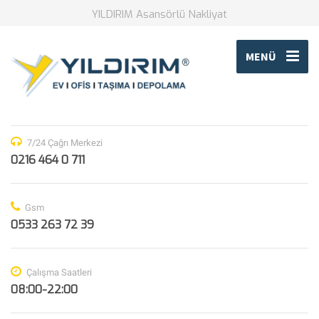
YILDIRIM Asansörlü Nakliyat
MENÜ
7/24 Çağrı Merkezi
0216 464 0 711
Gsm
0533 263 72 39
Çalışma Saatleri
08:00-22:00