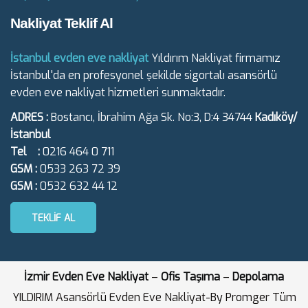
Nakliyat Teklif Al
İstanbul evden eve nakliyat
Yıldırım Nakliyat firmamız
İstanbul'da en profesyonel şekilde sigortalı asansörlü
evden eve nakliyat hizmetleri sunmaktadır.
ADRES :
Bostancı, İbrahim Ağa Sk. No:3, D:4 34744
Kadıköy/
İstanbul
Tel :
0216 464 0 711
GSM :
0533 263 72 39
GSM :
0532 632 44 12
TEKLIF AL
İzmir Evden Eve Nakliyat
–
Ofis Taşıma
–
Depolama
YILDIRIM Asansörlü Evden Eve Nakliyat-By Promger Tüm