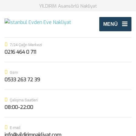
YILDIRIM Asansörlü Nakliyat
MENÜ
7/24 Çağrı Merkezi
0216 464 0 711
Gsm
0533 263 72 39
Çalışma Saatleri
08:00-22:00
E-mail
info@yildirimnakliyat.com