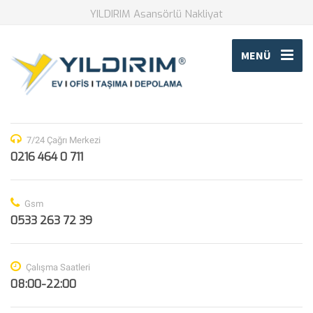
YILDIRIM Asansörlü Nakliyat
MENÜ
7/24 Çağrı Merkezi
0216 464 0 711
Gsm
0533 263 72 39
Çalışma Saatleri
08:00-22:00