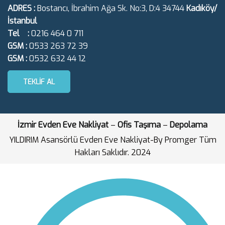
ADRES :
Bostancı, İbrahim Ağa Sk. No:3, D:4 34744
Kadıköy/
İstanbul
Tel :
0216 464 0 711
GSM :
0533 263 72 39
GSM :
0532 632 44 12
TEKLIF AL
İzmir Evden Eve Nakliyat
–
Ofis Taşıma
–
Depolama
YILDIRIM Asansörlü Evden Eve Nakliyat-By Promger Tüm
Hakları Saklıdır. 2024