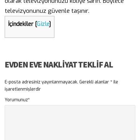
olarak televizyonunuzu koliye sarın. Böylece
televizyonunuz güvenle taşınır.
İçindekiler
[
Gizle
]
EVDEN EVE NAKLIYAT TEKLIF AL
E-posta adresiniz yayınlanmayacak.
Gerekli alanlar
*
ile
işaretlenmişlerdir
Yorumunuz
*