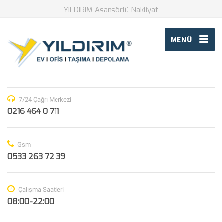
YILDIRIM Asansörlü Nakliyat
MENÜ
7/24 Çağrı Merkezi
0216 464 0 711
Gsm
0533 263 72 39
Çalışma Saatleri
08:00-22:00