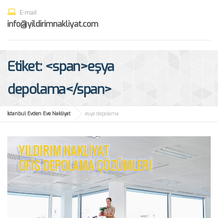
E-mail
info@yildirimnakliyat.com
Etiket: <span>eşya
depolama</span>
İstanbul Evden Eve Nakliyat
eşya depolama