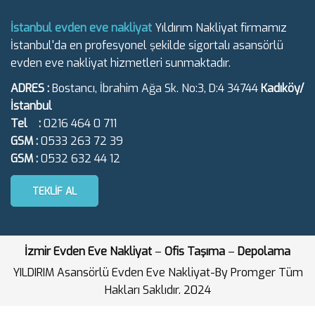
İstanbul evden eve nakliyat
Yıldırım Nakliyat firmamız
İstanbul'da en profesyonel şekilde sigortalı asansörlü
evden eve nakliyat hizmetleri sunmaktadır.
ADRES :
Bostancı, İbrahim Ağa Sk. No:3, D:4 34744
Kadıköy/
İstanbul
Tel :
0216 464 0 711
GSM :
0533 263 72 39
GSM :
0532 632 44 12
TEKLIF AL
İzmir Evden Eve Nakliyat
–
Ofis Taşıma
–
Depolama
YILDIRIM Asansörlü Evden Eve Nakliyat-By Promger Tüm
Hakları Saklıdır. 2024