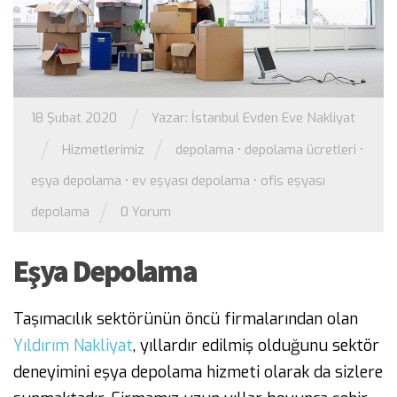
/
18 Şubat 2020
Yazar:
İstanbul Evden Eve Nakliyat
/
/
Hizmetlerimiz
depolama
•
depolama ücretleri
•
eşya depolama
•
ev eşyası depolama
•
ofis eşyası
/
depolama
0 Yorum
Eşya Depolama
Taşımacılık sektörünün öncü firmalarından olan
Yıldırım Nakliyat
, yıllardır edilmiş olduğunu sektör
deneyimini eşya depolama hizmeti olarak da sizlere