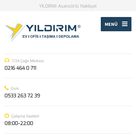
YILDIRIM Asansörlü Nakliyat
MENÜ
7/24 Çağrı Merkezi
0216 464 0 711
Gsm
0533 263 72 39
Çalışma Saatleri
08:00-22:00