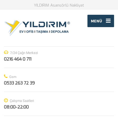
YILDIRIM Asansörlü Nakliyat
MENÜ
7/24 Çağrı Merkezi
0216 464 0 711
Gsm
0533 263 72 39
Çalışma Saatleri
08:00-22:00