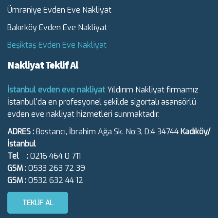
Ümraniye Evden Eve Nakliyat
Bakırköy Evden Eve Nakliyat
Beşiktaş Evden Eve Nakliyat
Nakliyat Teklif Al
İstanbul evden eve nakliyat
Yıldırım Nakliyat firmamız
İstanbul'da en profesyonel şekilde sigortalı asansörlü
evden eve nakliyat hizmetleri sunmaktadır.
ADRES :
Bostancı, İbrahim Ağa Sk. No:3, D:4 34744
Kadıköy/
İstanbul
Tel :
0216 464 0 711
GSM :
0533 263 72 39
GSM :
0532 632 44 12
TEKLIF AL