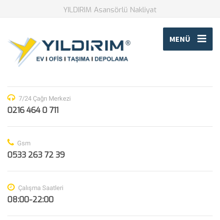
YILDIRIM Asansörlü Nakliyat
MENÜ
7/24 Çağrı Merkezi
0216 464 0 711
Gsm
0533 263 72 39
Çalışma Saatleri
08:00-22:00