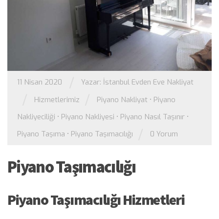
/
11 Nisan 2020
Yazar:
İstanbul Evden Eve Nakliyat
/
/
Hizmetlerimiz
Piyano Nakliyat
•
Piyano
Nakliyeciliği
•
Piyano Nakliyesi
•
Piyano Nasıl Taşınır
•
/
Piyano Taşıma
•
Piyano Taşımacılığı
0 Yorum
Piyano Taşımacılığı
Piyano Taşımacılığı Hizmetleri