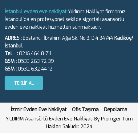
İstanbul evden eve nakliyat
Yıldırım Nakliyat firmamız
İstanbul'da en profesyonel şekilde sigortalı asansörlü
evden eve nakliyat hizmetleri sunmaktadır.
ADRES :
Bostancı, İbrahim Ağa Sk. No:3, D:4 34744
Kadıköy/
İstanbul
Tel :
0216 464 0 711
GSM :
0533 263 72 39
GSM :
0532 632 44 12
TEKLIF AL
İzmir Evden Eve Nakliyat
–
Ofis Taşıma
–
Depolama
YILDIRIM Asansörlü Evden Eve Nakliyat-By Promger Tüm
Hakları Saklıdır. 2024