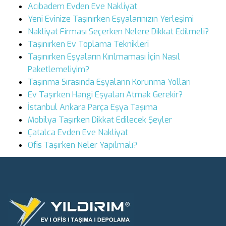
Acıbadem Evden Eve Nakliyat
Yeni Evinize Taşınırken Eşyalarınızın Yerleşimi
Nakliyat Firması Seçerken Nelere Dikkat Edilmeli?
Taşınırken Ev Toplama Teknikleri
Taşınırken Eşyaların Kırılmaması İçin Nasıl
Paketlemeliyim?
Taşınma Sırasında Eşyaların Korunma Yolları
Ev Taşırken Hangi Eşyaları Atmak Gerekir?
İstanbul Ankara Parça Eşya Taşıma
Mobilya Taşırken Dikkat Edilecek Şeyler
Çatalca Evden Eve Nakliyat
Ofis Taşırken Neler Yapılmalı?