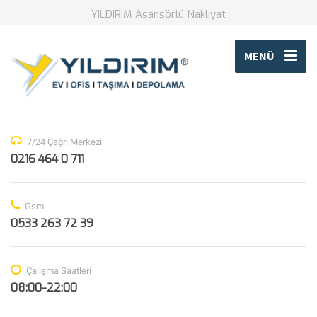
YILDIRIM Asansörlü Nakliyat
MENÜ
7/24 Çağrı Merkezi
0216 464 0 711
Gsm
0533 263 72 39
Çalışma Saatleri
08:00-22:00