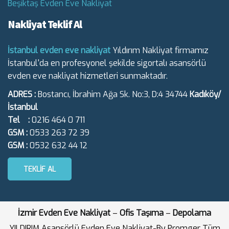
Beşiktaş Evden Eve Nakliyat
Nakliyat Teklif Al
İstanbul evden eve nakliyat
Yıldırım Nakliyat firmamız
İstanbul'da en profesyonel şekilde sigortalı asansörlü
evden eve nakliyat hizmetleri sunmaktadır.
ADRES :
Bostancı, İbrahim Ağa Sk. No:3, D:4 34744
Kadıköy/
İstanbul
Tel :
0216 464 0 711
GSM :
0533 263 72 39
GSM :
0532 632 44 12
TEKLIF AL
İzmir Evden Eve Nakliyat
–
Ofis Taşıma
–
Depolama
YILDIRIM Asansörlü Evden Eve Nakliyat-By Promger Tüm