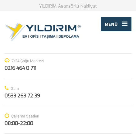
YILDIRIM Asansörlü Nakliyat
MENÜ
7/24 Çağrı Merkezi
0216 464 0 711
Gsm
0533 263 72 39
Çalışma Saatleri
08:00-22:00