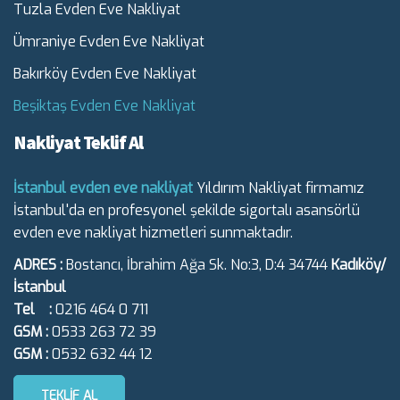
Tuzla Evden Eve Nakliyat
Ümraniye Evden Eve Nakliyat
Bakırköy Evden Eve Nakliyat
Beşiktaş Evden Eve Nakliyat
Nakliyat Teklif Al
İstanbul evden eve nakliyat
Yıldırım Nakliyat firmamız
İstanbul'da en profesyonel şekilde sigortalı asansörlü
evden eve nakliyat hizmetleri sunmaktadır.
ADRES :
Bostancı, İbrahim Ağa Sk. No:3, D:4 34744
Kadıköy/
İstanbul
Tel :
0216 464 0 711
GSM :
0533 263 72 39
GSM :
0532 632 44 12
TEKLIF AL