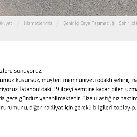
/
/
kliyat
Hizmetlerimiz
Şehir İçi Eşya Taşımacılığı
•
Şehir İçi
sizlere sunuyoruz.
uğumuz kusursuz, müşteri memnuniyeti odaklı şehiriçi n
iriyoruz. İstanbul’daki 39 ilçeyi semtine kadar bilen uz
unda gece gündüz yapabilmektedir. Bize ulaştığınız takt
 drurumunu, diğer nakliyat için gerekli bilgileri toplayıp