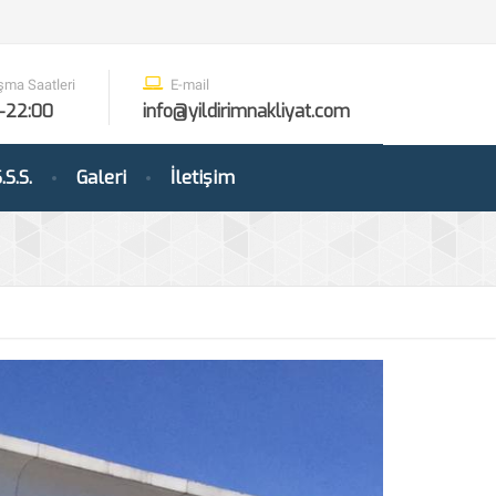
şma Saatleri
E-mail
-22:00
info@yildirimnakliyat.com
.S.S.
Galeri
İletişim