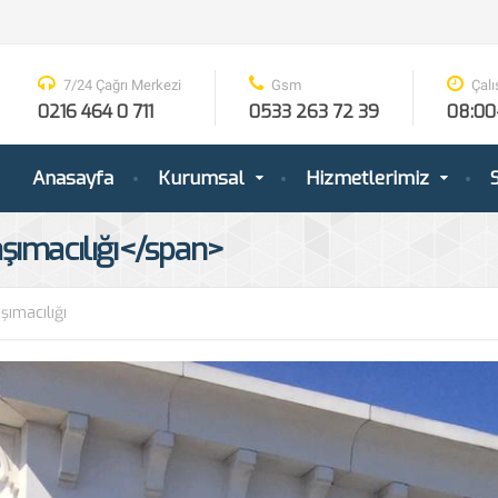
7/24 Çağrı Merkezi
Gsm
Çalı
0216 464 0 711
0533 263 72 39
08:00
Anasayfa
Kurumsal
Hizmetlerimiz
S
aşımacılığı</span>
şımacılığı